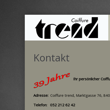
Kontakt
Ihr persönlicher Coiff
Adresse:
Coiffure trend, Marktgasse 76, 8400 
Telefon: 052 212 62 42